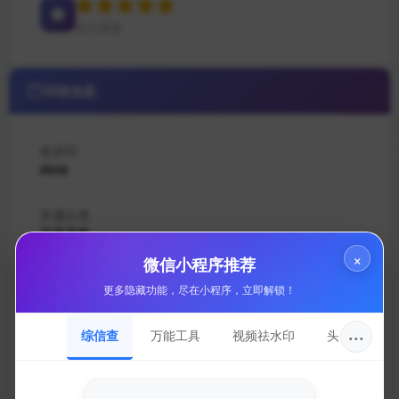
站点星级
详细信息
收录ID
#936
所属分类
收录导航
×
微信小程序推荐
站点域名
更多隐藏功能，尽在小程序，立即解锁！
www.msebc.com
···
综信查
万能工具
视频祛水印
头像圈
收录日期
2025-04-06